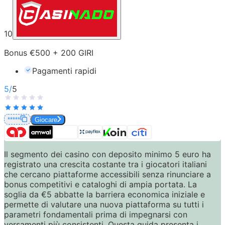
10
Bonus €500 + 200 GIRI
Pagamenti rapidi
5
/
5
*****
Giocare
Il segmento dei casino con deposito minimo 5 euro ha 
registrato una crescita costante tra i giocatori italiani 
che cercano piattaforme accessibili senza rinunciare a 
bonus competitivi e cataloghi di ampia portata. La 
soglia da €5 abbatte la barriera economica iniziale e 
permette di valutare una nuova piattaforma su tutti i 
parametri fondamentali prima di impegnarsi con 
versamenti più consistenti. Questa guida presenta i 