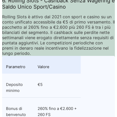
6. Rolling Slots - Cashback Senza Wagering e 
Saldo Unico Sport/Casino
Rolling Slots è attivo dal 2021 con sport e casino su un 
conto unificato accessibile da €5 di primo versamento. Il 
pacchetto al 260% fino a €2.600 più 260 FS è tra i più 
bilanciati del segmento. Il cashback sulle perdite nette 
settimanali viene erogato direttamente senza requisiti di 
puntata aggiuntivi. Le competizioni periodiche con 
premi in denaro reale incentivano la fidelizzazione nel 
lungo periodo.
Parametro
Valore
Deposito 
€5
minimo
Bonus di 
260% fino a €2.600 + 
benvenuto
260 FS