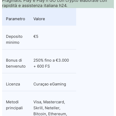
Pragmatic Play e Play'n GO con crypto elaborate con 
rapidità e assistenza italiana h24.
Parametro
Valore
Deposito 
€5
minimo
Bonus di 
250% fino a €3.000 
benvenuto
+ 600 FS
Licenza
Curaçao eGaming
Metodi 
Visa, Mastercard, 
principali
Skrill, Neteller, 
Bitcoin, Ethereum, 