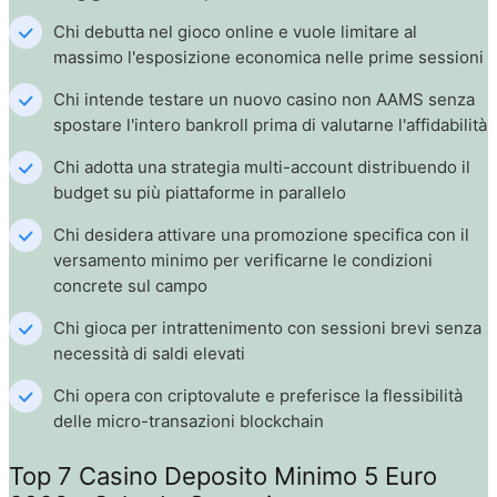
Chi debutta nel gioco online e vuole limitare al 
massimo l'esposizione economica nelle prime sessioni
Chi intende testare un nuovo casino non AAMS senza 
spostare l'intero bankroll prima di valutarne l'affidabilità
Chi adotta una strategia multi-account distribuendo il 
budget su più piattaforme in parallelo
Chi desidera attivare una promozione specifica con il 
versamento minimo per verificarne le condizioni 
concrete sul campo
Chi gioca per intrattenimento con sessioni brevi senza 
necessità di saldi elevati
Chi opera con criptovalute e preferisce la flessibilità 
delle micro-transazioni blockchain
Top 7 Casino Deposito Minimo 5 Euro 