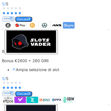
5
/
5
*****
Giocare
6
Bonus €2600 + 260 GIRI
Ampia selezione di slot
5
/
5
*****
Giocare