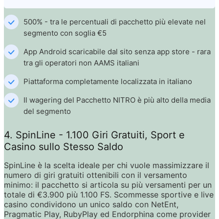
500% - tra le percentuali di pacchetto più elevate nel 
segmento con soglia €5
App Android scaricabile dal sito senza app store - rara 
tra gli operatori non AAMS italiani
Piattaforma completamente localizzata in italiano
Il wagering del Pacchetto NITRO è più alto della media 
del segmento
4. SpinLine - 1.100 Giri Gratuiti, Sport e 
Casino sullo Stesso Saldo
SpinLine è la scelta ideale per chi vuole massimizzare il 
numero di giri gratuiti ottenibili con il versamento 
minimo: il pacchetto si articola su più versamenti per un 
totale di €3.900 più 1.100 FS. Scommesse sportive e live 
casino condividono un unico saldo con NetEnt, 
Pragmatic Play, RubyPlay ed Endorphina come provider 