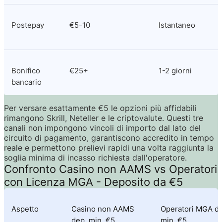
Postepay
€5-10
Istantaneo
Bonifico 
€25+
1-2 giorni
bancario
Per versare esattamente €5 le opzioni più affidabili 
rimangono Skrill, Neteller e le criptovalute. Questi tre 
canali non impongono vincoli di importo dal lato del 
circuito di pagamento, garantiscono accredito in tempo 
reale e permettono prelievi rapidi una volta raggiunta la 
soglia minima di incasso richiesta dall'operatore.
Confronto Casino non AAMS vs Operatori 
con Licenza MGA - Deposito da €5
Aspetto
Casino non AAMS 
Operatori MGA de
dep. min. €5
min. €5