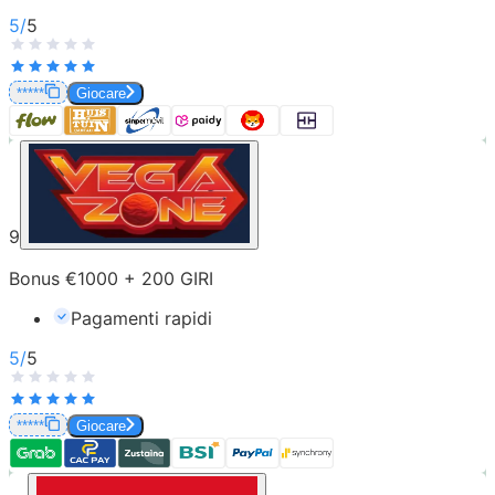
5
/
5
*****
Giocare
9
Bonus €1000 + 200 GIRI
Pagamenti rapidi
5
/
5
*****
Giocare