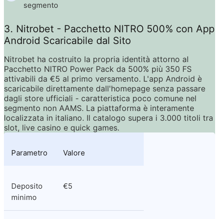
segmento
3. Nitrobet - Pacchetto NITRO 500% con App 
Android Scaricabile dal Sito
Nitrobet ha costruito la propria identità attorno al 
Pacchetto NITRO Power Pack da 500% più 350 FS 
attivabili da €5 al primo versamento. L'app Android è 
scaricabile direttamente dall'homepage senza passare 
dagli store ufficiali - caratteristica poco comune nel 
segmento non AAMS. La piattaforma è interamente 
localizzata in italiano. Il catalogo supera i 3.000 titoli tra 
slot, live casino e quick games.
Parametro
Valore
Deposito 
€5
minimo