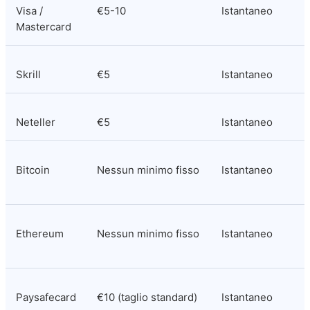
Visa / 
€5-10
Istantaneo
Mastercard
Skrill
€5
Istantaneo
Neteller
€5
Istantaneo
Bitcoin
Nessun minimo fisso
Istantaneo
Ethereum
Nessun minimo fisso
Istantaneo
Paysafecard
€10 (taglio standard)
Istantaneo