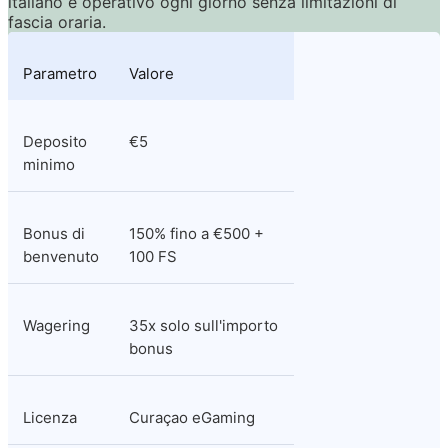
italiano è operativo ogni giorno senza limitazioni di 
fascia oraria.
Parametro
Valore
Deposito 
€5
minimo
Bonus di 
150% fino a €500 + 
benvenuto
100 FS
Wagering
35x solo sull'importo 
bonus
Licenza
Curaçao eGaming