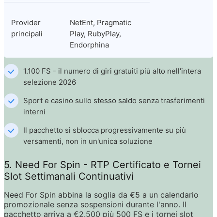
Provider 
NetEnt, Pragmatic 
principali
Play, RubyPlay, 
Endorphina
1.100 FS - il numero di giri gratuiti più alto nell'intera 
selezione 2026
Sport e casino sullo stesso saldo senza trasferimenti 
interni
Il pacchetto si sblocca progressivamente su più 
versamenti, non in un'unica soluzione
5. Need For Spin - RTP Certificato e Tornei 
Slot Settimanali Continuativi
Need For Spin abbina la soglia da €5 a un calendario 
promozionale senza sospensioni durante l'anno. Il 
pacchetto arriva a €2.500 più 500 FS e i tornei slot 