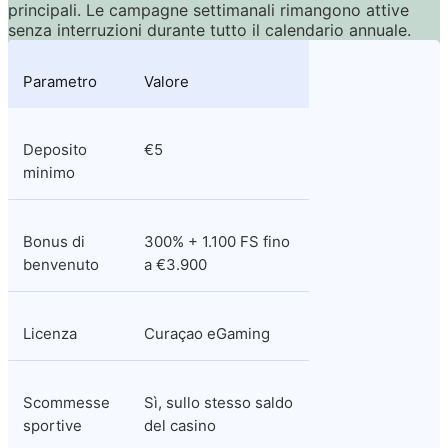
principali. Le campagne settimanali rimangono attive 
senza interruzioni durante tutto il calendario annuale.
Parametro
Valore
Deposito 
€5
minimo
Bonus di 
300% + 1.100 FS fino 
benvenuto
a €3.900
Licenza
Curaçao eGaming
Scommesse 
Sì, sullo stesso saldo 
sportive
del casino