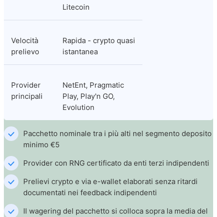
Litecoin
Velocità 
Rapida - crypto quasi 
prelievo
istantanea
Provider 
NetEnt, Pragmatic 
principali
Play, Play'n GO, 
Evolution
Pacchetto nominale tra i più alti nel segmento deposito 
minimo €5
Provider con RNG certificato da enti terzi indipendenti
Prelievi crypto e via e-wallet elaborati senza ritardi 
documentati nei feedback indipendenti
Il wagering del pacchetto si colloca sopra la media del 