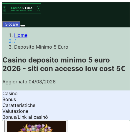
Giocare
Home
/
Deposito Minimo 5 Euro
Casino deposito minimo 5 euro
2026 - siti con accesso low cost 5€
Aggiornato:
04/08/2026
Casino
Bonus
Caratteristiche
Valutazione
Bonus/Link al casinò